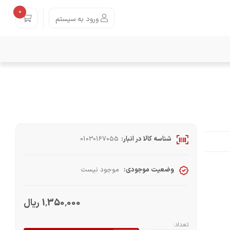
0
ورود به سیستم
شناسه کالا در انبار:
01030167055
وضعیت موجودی:
موجود نیست
1٬350٬000 ریال
تعداد: