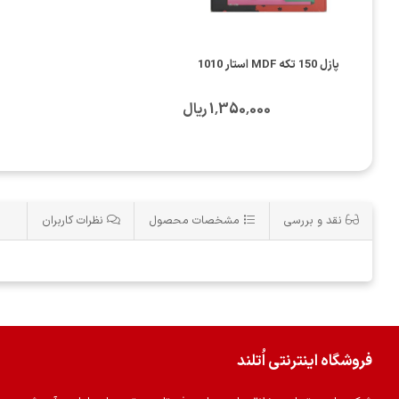
پازل 150 تکه MDF استار 1010
1٬350٬000 ریال
نقد و بررسی
مشخصات محصول
نظرات کاربران
فروشگاه اینترنتی اُتلند