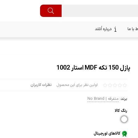
ط با ما
درباره اُتلند
پازل 150 تکه MDF استار 1002
اولین نظر برای این محصول
نظرات کاربران
برند:
متفرقه | No Brand
رنگ كالا
کالاهای اورجینال