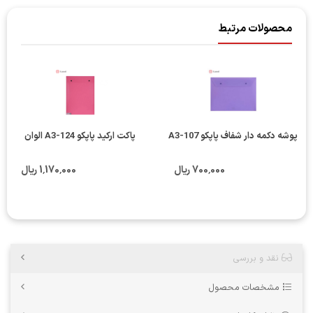
محصولات مرتبط
پوشه دکمه دار شفاف پاپکو A3-107
پاکت ارکید پاپکو A3-124 الوان
700٬000 ریال
1٬170٬000 ریال
نقد و بررسی
مشخصات محصول