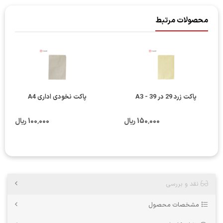
محصولات مرتبط
پاکت زرد 29 در 39 - A3
پاکت نخودی اداری A4
150٬000 ریال
100٬000 ریال
نقد و بررسی
مشخصات محصول