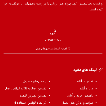
و کسب رضایتمندی آنها، پروژه های بزرگی را در زمینه تجهیزات با موفقیت اجرا
کرده است.
02191691900
اهواز- کیانپارس- پهلوان غربی
لینک های مفید
تماس با اُتلند
پرسش‌های متداول
درباره اُتلند
تضمین اصالت کالا و گارانتی اصلی
راهنمای خرید از اُتلند
تضمین بهترین قیمت
شرایط و روش های ارسال
شرایط و قوانین استفاده از