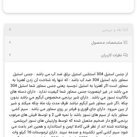
نقد و بررسی
مشخصات محصول
نظرات کاربران
از جنس استيل 304 استنلس استيل براق ضد آب می باشد . جنس استيل
سماور بايد استيل 304 ضد آب باشد ؛ كه تنها راه شناخت آن زدن آهنربا به
سماور است اگر آهنربا به استيل نچسبد يعنى جنس سماور شما استيل 304
مي باشد در غير اينصورت جنس سماور شما كيفيت ندارد . داراى دسته هاى
باكاليت نسوز مي باشد . داراى شير برنجى مخصوص آبگرم مي باشد بدون
چکه ،اگر شير سماور شير آبگرم نباشد ظرف مدت يك ماه چكه ميكند و شير
از بين ميرود. داراى جاى قورى و فيلتر بر روى سماور می باشد . سیم کشی
سماور باید از سیم های نسوز باشد با نمره فنی 2 و توسط فیش های مرغوب
برنجی قلع دار ضخیم متصل شده که توسط وارنیش های نسوز ابریشمی
پوشانده شده اند از نظر فنی کاملا ایمن و استاندارد و همین امر باعث می
شود سیم کشی آمپر نکشیده و صدمه نبیند. داراى ترموستات 16 کیلو وات