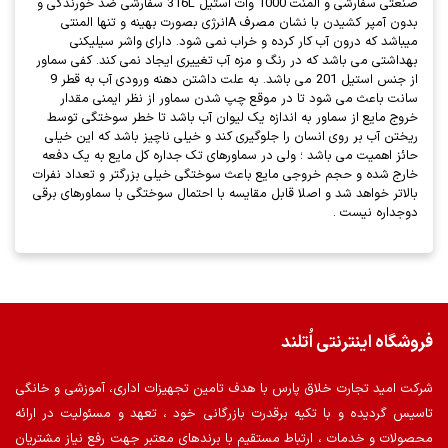
صنعتی سفارشی و المنت 1000 وات استيل 316L سفارشی ضد خورندگی و
بدون آمپر کشیدن با نشان مصرف Aانرژی بصورت بهینه و تنها المنتی
میباشد که درون آب کار کرده و خراب نمی شود. دارای واشر سیلیکنی
بهداشتی می باشد که در رنگ و مزه آب تغییری ایجاد نمی کند. کفی سماور
از جنس استیل 201 می باشد. به علت داشتن دهنه ورودی آب به قطر 9
سانت باعث می شود تا در موقع چپ شدن سماور از نظر ایمنی مقدار
خروج مایع از سماور به اندازه یک لیوان آب باشد تا خطر سوختگی توسط
ریختن آب بر روی انسان را جلوگیری کند و خیلی ناچیز باشد که این خیلی
حائز اهمیت می باشد ؛ ولی در سماورهای تک جداره کل مایع به یک دفعه
خارج شده و حجم خروجی مایع باعث سوختگی خیلی بزرگتر و تعداد نفرات
بالاتر خواهد شد و اصلا قابل مقایسه با احتمال سوختگی با سماورهای برقی
دوجداره نیست .
فروشگاه اینترنتی اُتلند
شرکت امید تجارت خلاق پارس با هدف تامین تجهیزات اداری، آموزشی و خانگی
تاسیس گردیده و با تکیه برقدرت بازرگانی خود ، تعهد و مسئولیت در ارائه
محصولات و خدمات ، ارتباط مستقیم با برندهای معتبر جهت رفع نیاز مشتریان