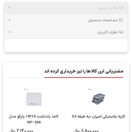
نقد و بررسی
مشخصات محصول
نظرات کاربران
مشتریانی این کالا ها را نیز خریداری کرده اند
کازیه پلاستیکی امیران سه طبقه S3
کاغذ یادداشت 10*10 پاپکو مدل
NP-204
8٬500٬000 ریال
2٬140٬000 ریال