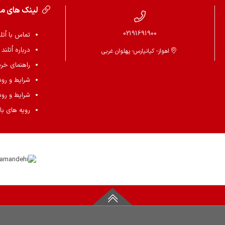
لینک های م
02191691900
تماس با اُتل
درباره اُتلند
اهواز- کیانپارس- پهلوان غربی
راهنمای خرید 
شرایط و رو
شرایط و رو
رویه های باز