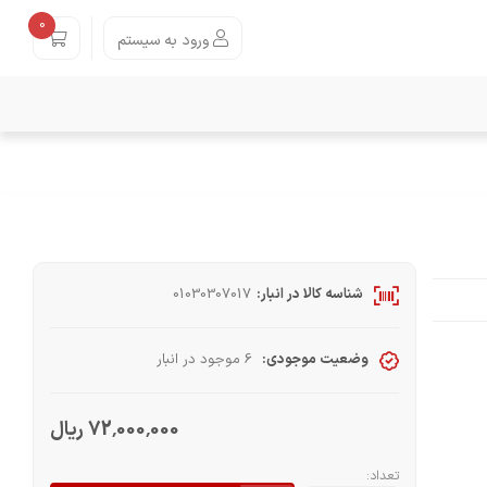
0
ورود به سیستم
شناسه کالا در انبار:
01030307017
وضعیت موجودی:
6 موجود در انبار
72٬000٬000 ریال
تعداد: