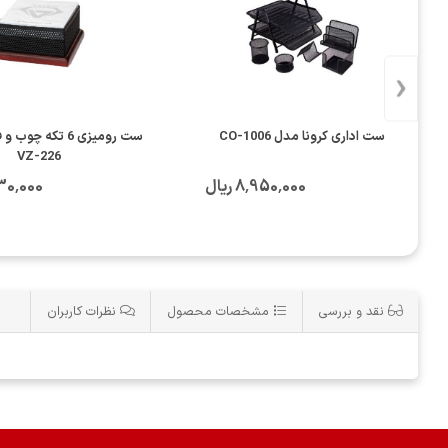
‹
ست اداری کرونا مدل CO-1006
ست رومیزی 6 تکه چو
VZ-226
8٬950٬000 ریال
8٬230٬000
نقد و بررسی
مشخصات محصول
نظرات کاربران