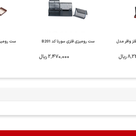
ب و فلز وافر مدل
ست رومیزی فلزی سورنا کد B201
ست رومیزی چرم
 ریال
2٬470٬000 ریال