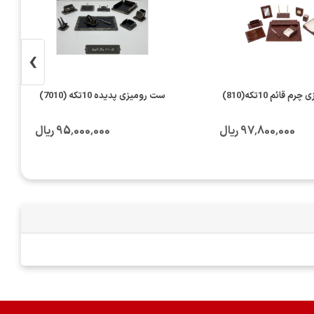
›
 قائم 10تکه(810)
ست رومیزی پدیده 10تکه (7010)
97٬800٬000 ریال
95٬000٬000 ریال