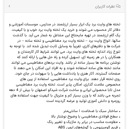
نظرات کاربران
تخته های وایت برد یک ابزار بسیار ارزشمند در مدارس، موسسات آموزشی و
دفاتر کار محسوب می شوند و خرید یک تخته وایت برد خوب و با کیفیت،
یک گام ارزشمند در تهیه مایحتاج این مشاغل به شمار می آید. با گذشت
سالها، انواع وایت برد – تخته وایت برد مغناطیسی و تخته ساده – در
شرکت ها و دفترهای کاری، تقریباً به وسایل ثابت تبدیل شده اند. با توجه به
تنوع زیاد اندازه تخته های وایت برد، می توانند شرایط کار کارمندان و
همکاران را در هر زمینه ای، تسهیل کرده و راه حل هایی را ارائه کنند که
نوشتن برنامه ها بسیار ساده تر باشد. وایت بردهای مغناطیسی می توانند
مانند تخته های ساده استفاده شوند و به افراد این امکان را می دهند تا
صفحات گسترده، آثار هنری یا یادداشت هایی را با سهولت در جای خود،
روی تخته قرار دهند. برای وایت برد مغناطیسی، استفاده از پین های
مخصوص علامت گذاری، امکان پذیر است. تخته وایت برد مغناطیسی
مدل تابا محصولی ایرانی و ساخت شرکت شیدکو اصفهان با بیش از 4 دهه
تجربه می باشد که با وزن بسیار کم و متریال با کیفیت جهت استفاده های
روزمره و دانش آموزی تولید و عرضه گردیده است.
• ساختار سبک با ضخامت ۱ سانتی‌متر
• سطح فولادی مغناطیسی با وضوح نوشتار بالا
• مقاومت مناسب در برابر رد ماژیک و تغییر رنگ
• فریم آلومینیومی با گوشه‌های ایمن ABS