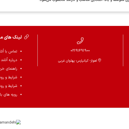
لینک های م
02191691900
تماس با اُتل
درباره اُتلند
اهواز- کیانپارس- پهلوان غربی
راهنمای خرید 
شرایط و رو
شرایط و رو
رویه های باز