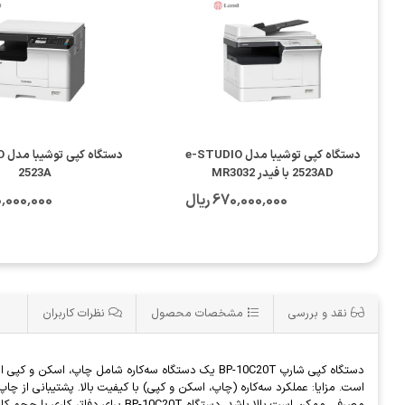
دستگاه کپی توشیبا مدل e-STUDIO
دست
2523AD با فیدر MR3032
2523A
670٬000٬000 ریال
380٬000٬000
نقد و بررسی
مشخصات محصول
نظرات کاربران
دستگاه کپی شارپ BP-10C20T یک دستگاه سه‌کاره شامل 
است. مزایا: عملکرد سه‌کاره (چاپ، اسکن و کپی) با کیفیت بالا. پشتیبانی از 
مصرفی ممکن است بالا باشد. دستگاه BP-10C20T برای دفاتر کاری با حجم کاری متوسط و بالا، انتخابی مناسب و کارآمد محسوب می‌شود.