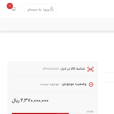
0
ورود به سیستم
شناسه کالا در انبار:
03010101001
وضعیت موجودی:
موجود نیست
2٬370٬000٬000 ریال
تعداد: