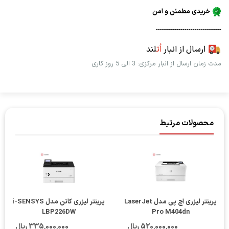
خریدی مطمئن و امن
--------------------------------
ارسال از انبار
اُت
لند
مدت زمان ارسال از انبار مرکزی: 3 الی 5 روز کاری
محصولات مرتبط
پرینتر لیزری اچ پی مدل LaserJet
پرینتر لیزری کانن مدل i-SENSYS
LBP226DW
Pro M404dn
520٬000٬000 ریال
335٬000٬000 ریال