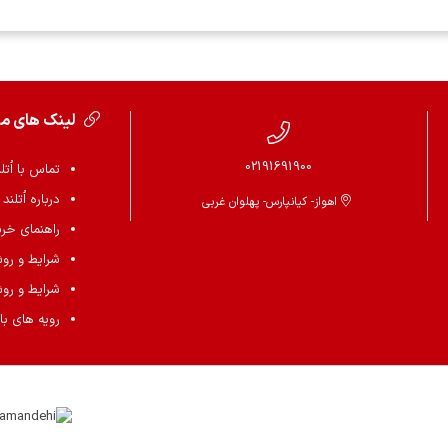
لینک های م
02191691900
تماس با اُتل
درباره اُتلند
اهواز- کیانپارس- پهلوان غربی
راهنمای خرید 
شرایط و رو
شرایط و رو
رویه های باز