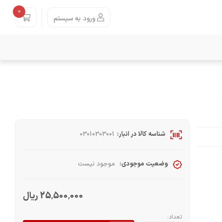
0
ورود به سیستم
شناسه کالا در انبار:
03010303001
وضعیت موجودی:
موجود نیست
25٬500٬000 ریال
تعداد: