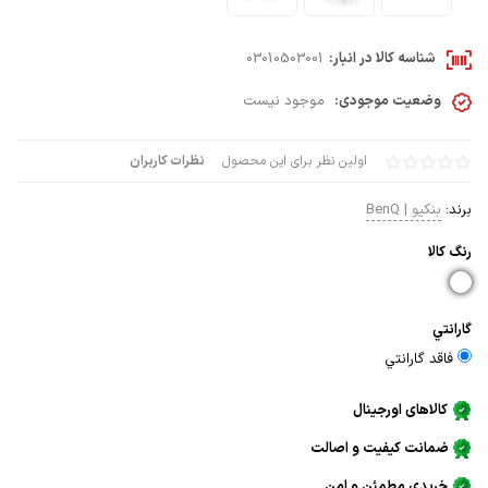
شناسه کالا در انبار:
03010503001
وضعیت موجودی:
موجود نیست
اولین نظر برای این محصول
نظرات کاربران
برند:
بنکیو | BenQ
رنگ كالا
گارانتي
فاقد گارانتي
کالاهای اورجینال
ضمانت کیفیت و اصالت
خریدی مطمئن و امن