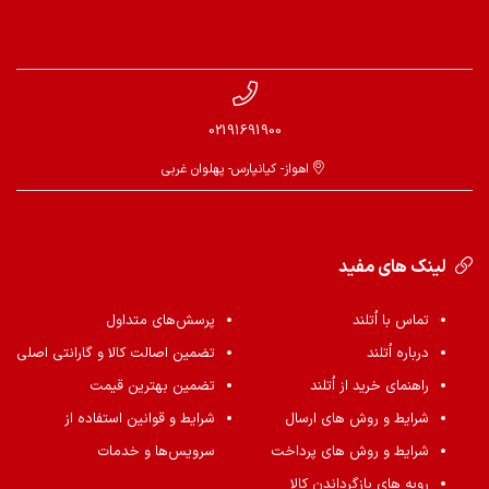
02191691900
اهواز- کیانپارس- پهلوان غربی
لینک های مفید
تماس با اُتلند
پرسش‌های متداول
درباره اُتلند
تضمین اصالت کالا و گارانتی اصلی
راهنمای خرید از اُتلند
تضمین بهترین قیمت
شرایط و روش های ارسال
شرایط و قوانین استفاده از
شرایط و روش های پرداخت
سرویس‌ها و خدمات
رویه های بازگرداندن کالا