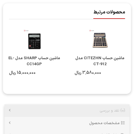
محصولات مرتبط
ماشین حساب CITEZHN مدل
ماشین حساب SHARP مدل EL-
CC14GP
CT-912
3٬580٬000 ریال
15٬000٬000 ریال
نقد و بررسی
مشخصات محصول