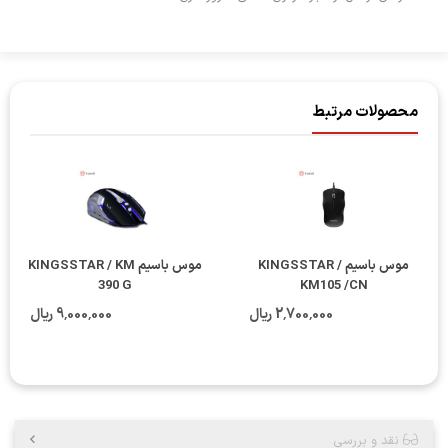
محصولات مرتبط
موس باسیم KINGSSTAR /
موس باسیم KINGSSTAR / KM
390 G
KM105 /CN
2٬700٬000 ریال
9٬000٬000 ریال
نقد و بررسی