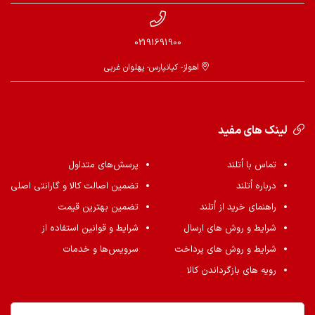
02191691900
اهواز- کیانپارس- پهلوان غربی
لینک های مفید
تماس با اُتلند
پرسش‌های متداول
درباره اُتلند
تضمین اصالت کالا و گارانتی اصلی
راهنمای خرید از اُتلند
تضمین بهترین قیمت
شرایط و روش های ارسال
شرایط و قوانین استفاده از
شرایط و روش های پرداخت
سرویس‌ها و خدمات
رویه های بازگرداندن کالا