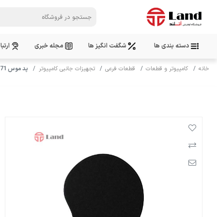
دسته بندی ها
شگفت انگیز ها
مجله خبری
ارتبا
خانه
کامپیوتر و قطعات
قطعات فرعی
تجهیزات جانبی کامپیوتر
پد موس KINGSSTAR / KPM71