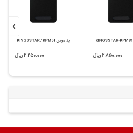
›
پد موس KINGSSTAR / KPM51
2٬850٬000 ریال
2٬250٬000 ریال