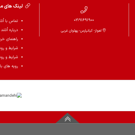
لینک های م
02191691900
تماس با اُتل
درباره اُتلند
اهواز- کیانپارس- پهلوان غربی
راهنمای خرید 
شرایط و رو
شرایط و رو
رویه های باز