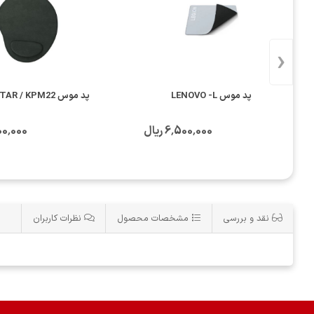
‹
پد موس LENOVO -L
پد موس KINGSSTAR / KPM22
6٬500٬000 ریال
2٬800٬000
نقد و بررسی
مشخصات محصول
نظرات کاربران