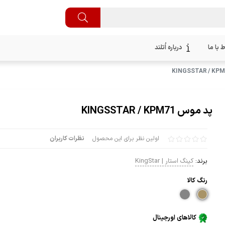
ط با ما
درباره اُتلند
پد موس KINGSSTAR / KPM71
اولین نظر برای این محصول
نظرات کاربران
برند:
کینگ استار | KingStar
رنگ كالا
کالاهای اورجینال