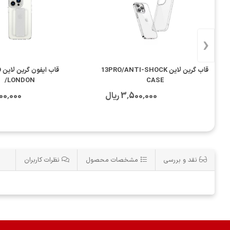
‹
قاب گرین لاین 13PRO/ANTI-SHOCK
/LONDON
CASE
3٬500٬000 ریال
4٬500٬000
نقد و بررسی
مشخصات محصول
نظرات کاربران