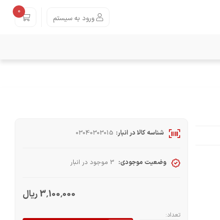
0
ورود به سیستم
شناسه کالا در انبار:
03040303015
وضعیت موجودی:
3 موجود در انبار
3٬100٬000 ریال
تعداد: