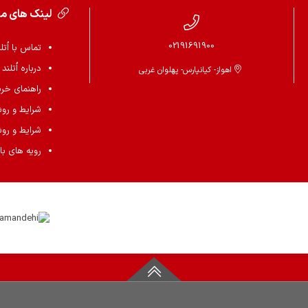
لینک های م
02191691900
تماس با اُتل
درباره اُتلند
اهواز- کیانپارس- پهلوان غربی
راهنمای خرید 
شرایط و رو
شرایط و رو
رویه های باز