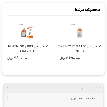
محصولات مرتبط
تبدیل رسی TYPE-C/ RDS A16C
تبدیل رسی LIGHTNING / RDS
A16L /OTG
/OTG
3٬650٬000 ریال
4٬800٬000 ریال
نقد و بررسی
مشخصات محصول