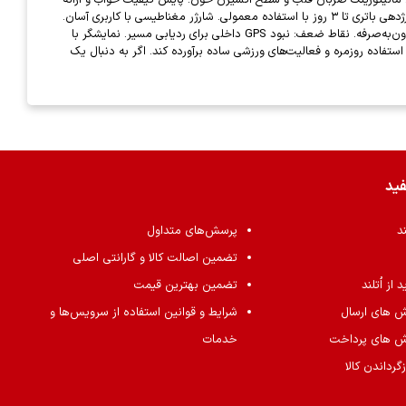
گزارش‌های روزانه. پشتیبانی از حالت‌های ورزشی مختلف مانند دویدن، پیاده‌روی و دوچرخه‌سواری. شمارش گام‌ها و اندازه‌گیری کالری سوزانده شده. باتری و اتصالات: شارژدهی باتری تا ۳ روز با استفاده معمولی. شارژر مغناطیسی با کاربری آسان.
سازگار با گوشی‌های Android و iOS. نقاط قوت: طراحی شیک و کاربرپسند. امکانات مناسب برای پایش سلامت و فعالیت‌های روزمره. قابلیت تماس بلوتوثی. قیمت مقرون‌به‌صرفه. نقاط ضعف: نبود GPS داخلی برای ردیابی مسیر. نمایشگر با
واند نیازهای کاربران عادی را برای استفاده روزمره و فعالیت‌های ورزشی ساده برآورده کند. اگر به دنبال یک
فید
ند
پرسش‌های متداول
تضمین اصالت کالا و گارانتی اصلی
از اُتلند
تضمین بهترین قیمت
ش های ارسال
شرایط و قوانین استفاده از سرویس‌ها و
ش های پرداخت
خدمات
گرداندن کالا