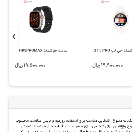
›
 جی تب GT5 PRO
ساعت هوشمند HK8PROMAX
19٬900٬000 ریال
19٬500٬000 ریال
دل با امکانات متنوع، انتخابی مناسب برای استفاده روزمره و پایش سلامت محسوب
 با وضوح بالا و کیفیت تصویر قابل قبول. گزینه‌های متنوع واچ‌فیس برای شخصی‌سازی ظاهر ساعت. قابلیت‌های هوشمند: نمایش
: مانیتورینگ ضربان قلب و سطح اکسیژن خون. پایش کیفیت خواب و ارائه