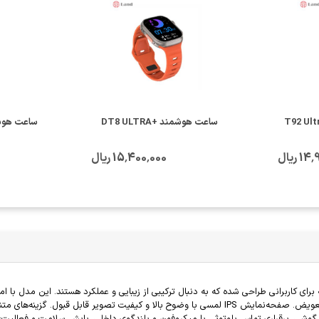
ساعت هوشمند +DT8 ULTRA
ساعت هوشمند
 ریال
15٬400٬000 ریال
د است که برای کاربرانی طراحی شده که به دنبال ترکیبی از زیبایی و عملکرد هستند. این م
می‌شود. ویژگی‌ها طراحی و نمایشگر: طراحی مینیمال و جذاب با بندهای قابل تعویض. صفحه‌نمایش IPS لمسی
گوشی. برقراری تماس بلوتوثی با میکروفون و بلندگوی داخلی. پایش سلامت و فعالیت