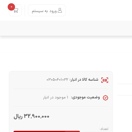
0
ورود به سیستم
شناسه کالا در انبار:
03050601032
وضعیت موجودی:
1 موجود در انبار
32٬900٬000 ریال
تعداد: