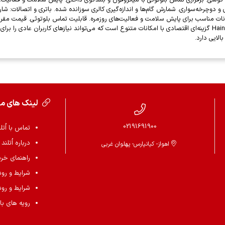
روشنایی متوسط در محیط‌های پرنور. جمع‌بندی: ساعت هوشمند Haino Teko GP-9 گزینه‌ای اقتصادی با امکانات متنوع است که می‌ت
لایی دارد.
لینک های م
02191691900
تماس با اُتل
درباره اُتلند
اهواز- کیانپارس- پهلوان غربی
راهنمای خرید 
شرایط و رو
شرایط و رو
رویه های باز