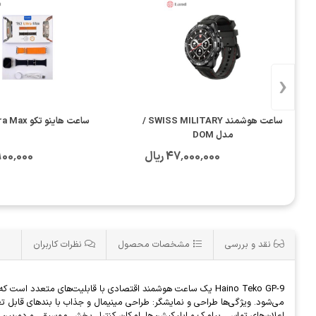
‹
ساعت هوشمند SWISS MILITARY /
ساعت هاینو تکو T92 Ultra Max
مدل DOM
47٬000٬000 ریال
14٬900٬000
نقد و بررسی
مشخصات محصول
نظرات کاربران
Haino Teko GP-9 یک ساعت هوشمند اقتصادی با قابلیت‌های متعد
اعلان‌های تماس، پیامک و اپلیکیشن‌ها. امکان کنترل پخش موسیقی و دوربین 