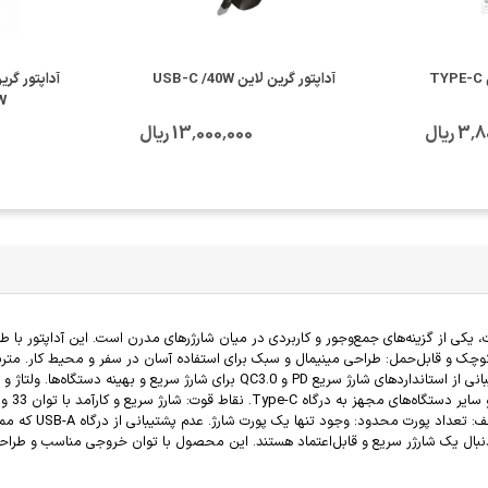
آداپتور بی سیم گرین لاین TYPE-C
آداپتور گرین لاین USB-C /40W
W
 ریال
13٬000٬000 ریال
ور شارژ سریع گرین لاین مدل MINIPRO/FAST CHARGER با توان 33 وات، یکی از گزینه‌های جمع‌وجور و کاربردی در میان شارژرهای
کوچک و قابل‌حمل: طراحی مینیمال و سبک برای استفاده آسان در سفر و محیط کار. متر
2V/2.5A
که به دنبال یک شارژر سریع و قابل‌اعتماد هستند. این محصول با توان خروجی مناسب و طرا