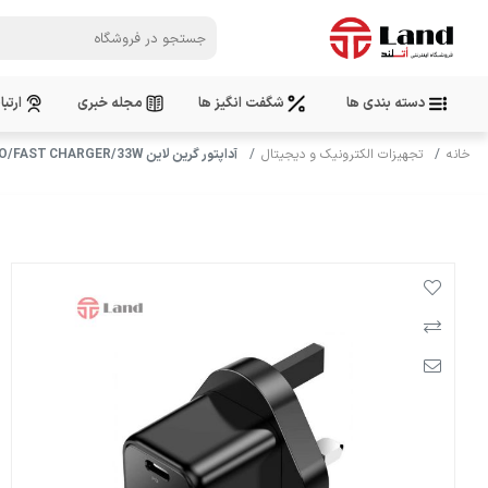
دسته بندی ها
شگفت انگیز ها
مجله خبری
ارتبا
خانه
تجهیزات الکترونیک و دیجیتال
آداپتور گرین لاین MINIPRO/FAST CHARGER/33W