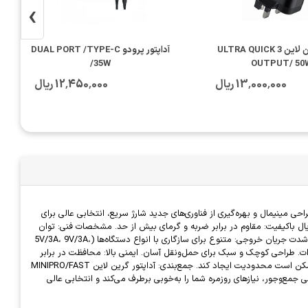
›
آداپتور گرین لاین ULTRA QUICK 3
آداپتور پرودو DUAL PORT /TYPE-C
/35W
OUTPUT/ 50
13٬000٬000 ریال
12٬450٬000 ریال
 مدرن است. این آداپتور با طراحی مینیمال و بهره‌گیری از فناوری‌های جدید شارژ سریع، انتخابی عالی برای
یال باکیفیت: مقاوم در برابر ضربه و گرمای بیش از حد. مشخصات فنی: توان
خروجی: 33 وات. پورت: مجهز به یک خروجی Type-C. فناوری شارژ سریع: پشتیبانی از استانداردهای شارژ سریع PD و QC3.0 برای شارژ سریع و بهینه دستگاه‌ها. ولتاژ و شدت جریان خروجی: متنوع برای سازگاری با انواع دستگاه‌ها (5V/3A، 9V/3A،
1). سازگاری: مناسب برای شارژ گوشی‌های هوشمند، تبلت‌ها، ایرپادها، و سایر دستگاه‌های مجهز به درگاه Type-C. نقاط قوت: شارژ سریع و کارآمد با توان 33 وات. طراحی کوچک و سبک برای حمل‌ونقل آسان. ایمنی بالا: محافظت در برابر
نوسانات ولتاژ و جریان. سازگاری گسترده با اکثر دستگاه‌های دیجیتال. نقاط ضعف: تعداد پورت محدود: وجود تنها یک پورت شارژ. عدم پشتیبانی از درگاه USB-A که ممکن است محدودیت ایجاد کند. جمع‌بندی: آداپتور گرین لاین MINIPRO/FAST
حی جمع‌وجور، نیازهای روزمره شما را به‌خوبی برطرف می‌کند و انتخابی عالی