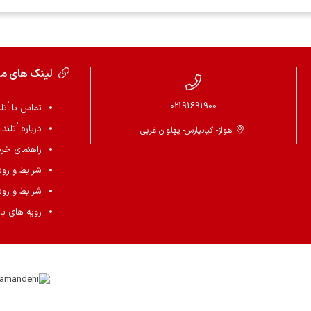
لینک های م
02191691900
تماس با اُتل
درباره اُتلند
اهواز- کیانپارس- پهلوان غربی
راهنمای خرید 
شرایط و رو
شرایط و رو
رویه های باز