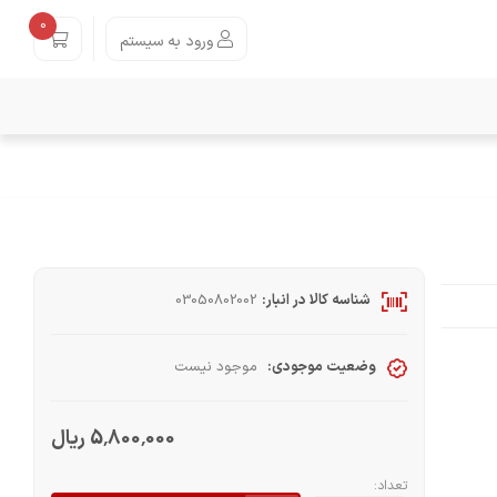
0
ورود به سیستم
شناسه کالا در انبار:
03050802002
وضعیت موجودی:
موجود نیست
5٬800٬000 ریال
تعداد: