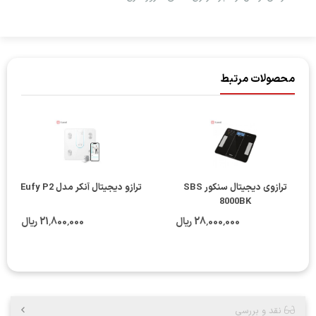
محصولات مرتبط
ترازوی دیجیتال سنکور SBS
ترازو دیجیتال آنکر مدل Eufy P2
8000BK
28٬000٬000 ریال
21٬800٬000 ریال
نقد و بررسی