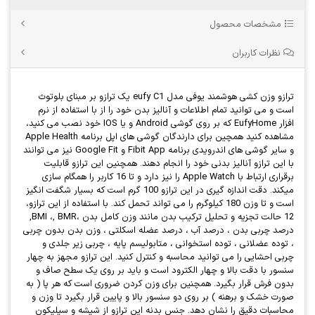
مشخصات محصول
نظرات کاربران
ترازو وزن کشی هوشمند یوفی مدل eufy C1 یک ترازو بر مبنای بلوتوث
است و می توانید تمام اطلاعات و آنالیز بدن خود را از با استفاده از نرم
افزار EufyHome که بر روی گوشی Android و یا IOS خود نصب می کنید،
مشاهده کنید همچین برای دارندگان گوشی های اپل برنامه Apple Health
و سایر گوشی های اندرویدی برنامه Fibit App و Google Fit نیز می توانند
با این ترازو آنالیز بدنی خود را انجام دهند. همچنین این ترازو قابلیت
برقراری ارتباط با Apple Watch را نیز دارد و تا 16 کاربر را همگام سازی
میکند. دقت اندازه گیری در این ترازو 100 گرم است که بسیار شگفت انگیز
است و تا وزن 180 کیلوگرم را می تواند تحمل کند. با استفاده از این ترازو،
12 حالت تجزیه و تحلیل ترکیب بدن مانند وزن کامل بدن ،BMI ،, BMR,
درصد چربی بدن ، درصد آب ، درصد عضله اسکلتی ، وزن بدن بدون چربی
، توده عضلانی ، توده استخوانی ، متابولیسم پایه ، چربی زیر جلدی و
چربی احشایی را می توانید محاسبه و کنترل کنید. این ترازو مجهز به چهار
سنسور با دقت بالا و چهار الکترود است و باید بر روی یک سطح صاف و
بدون فرش قرار بگیرد. همچنین برای وزن کردن ضروری است که هر پا ( به
صورت خشک و برهنه ) بر روی دو سنسور بالا و پایین قرار بگیرد تا وزن و
محاسبات دقیق را نشان دهد. جنس بدنه این ترازو از شیشه و سیلیکون