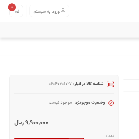
0
ورود به سیستم
شناسه کالا در انبار:
06040301027
وضعیت موجودی:
موجود نیست
9٬900٬000 ریال
تعداد: