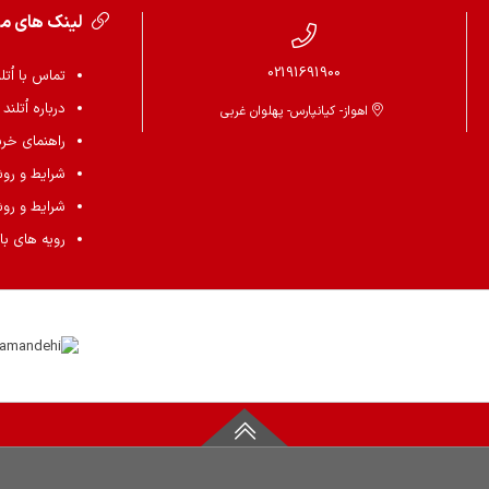
لینک های م
02191691900
تماس با اُتل
درباره اُتلند
اهواز- کیانپارس- پهلوان غربی
راهنمای خرید 
شرایط و رو
شرایط و رو
رویه های باز