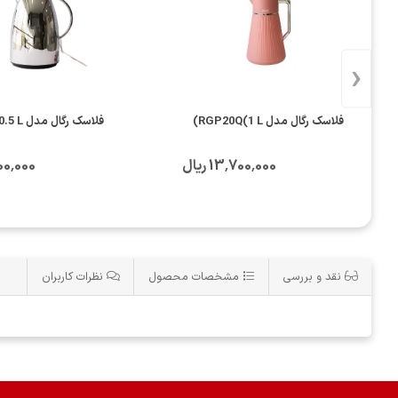
‹
فلاسک رگال مدل RGP20Q(1 L)
فلاسک رگال مدل RBS(0.5 L)
13٬700٬000 ریال
1٬000٬000
نقد و بررسی
مشخصات محصول
نظرات کاربران