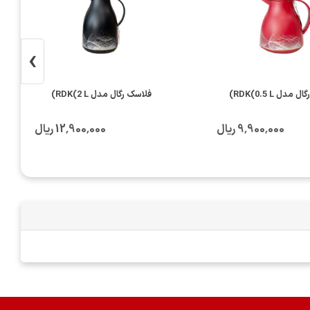
›
مدل RDK(0.5 L)
فلاسک رگال مدل RDK(2 L)
9٬900٬000 ریال
12٬900٬000 ریال