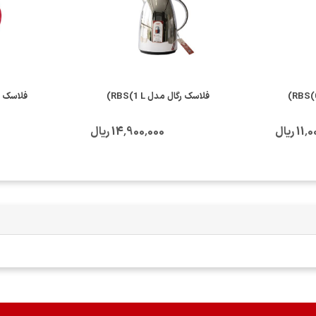
فلاسک رگال مدل RBS(1 L)
فلاسک رگال 
1 ریال
14٬900٬000 ریال