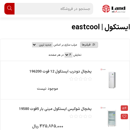
ایستکول | eastcool
فیلترها
مرتب سازی بر اساس
نمایش
در هر صفحه
یخچال دودرب ایستکول 12 فوت 196200
موجود نیست
یخچال شوکیس ایستکول مینی بار 5فوت 19580
425٬865٬000 ریال