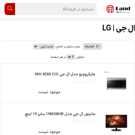
ال جی | LG
فیلترها
مرتب سازی بر اساس
نمایش
در هر صفحه
مایکروویو مدل ال جی MH 8265 CIS
موجود نیست
مانیتور ال جی مدل 19M38HB سایز 19 اینچ
موجود نیست