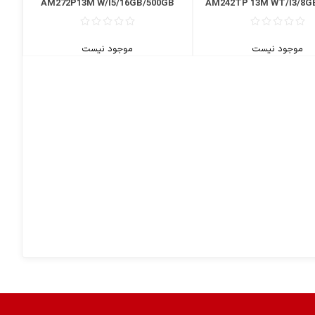
AM272P13M W/I5/16GB/500GB
AM242TP 13M WT/I3/8G
موجود نیست
موجود نیست