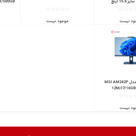
B/500GB
ود نیست
موجود نیست
سیستم AIO مدل MSI AM242P
12M/I7/16G
ود نیست