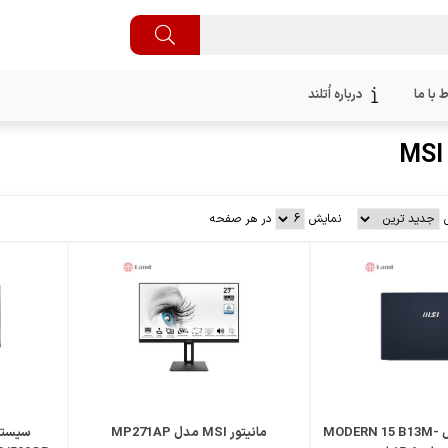
ط با ما
درباره اُتلند
نمایش
در هر صفحه
لپ تاپ MSI مدل MODERN 15 B13M-
مانیتور MSI مدل MP271AP