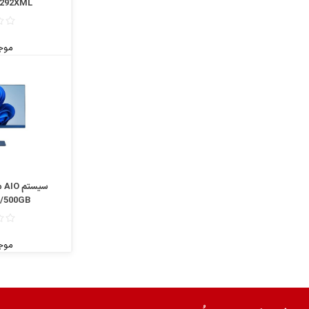
292XML سایز 15.6 اینچ
موج
B/500GB
موج