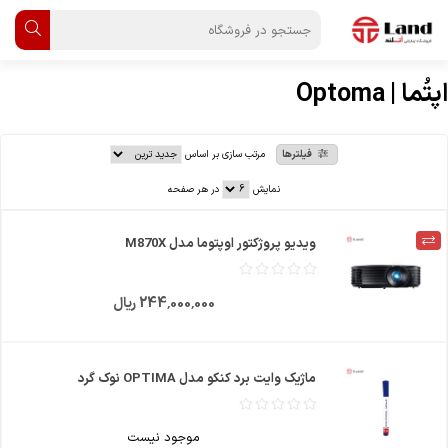
اپتُما | Optoma
فیلترها
مرتب سازی بر اساس
نمایش
در هر صفحه
ویدیو پروژکتور اوپتوما مدل M870X
244٬000٬000 ریال
ماژیک وایت برد کنکو مدل OPTIMA نوک گرد
موجود نیست