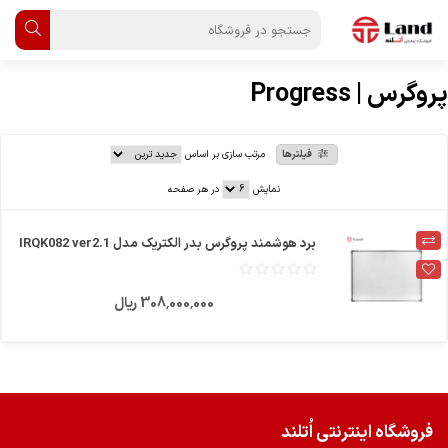
پروگرس | Progress
فیلترها
مرتب سازی بر اساس
نمایش
در هر صفحه
برد هوشمند پروگرس بدر الکتریک مدل IRQK082 ver2.1
308٬000٬000 ریال
فروشگاه اینترنتی اُتلند