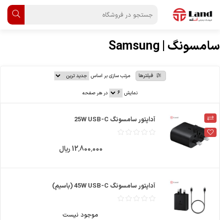
سامسونگ | Samsung
فیلترها
مرتب سازی بر اساس
نمایش
در هر صفحه
آداپتور سامسونگ 25W USB-C
12٬800٬000 ریال
آداپتور سامسونگ 45W USB-C (باسیم)
موجود نیست