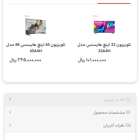
تلویزیون 32 اینچ هایسنس مدل
تلویزیون 65 اینچ هایسنس 4K مدل
65A6H
32A4H
101٬000٬000 ریال
365٬000٬000 ریال
نقد و بررسی
مشخصات محصول
نظرات کاربران