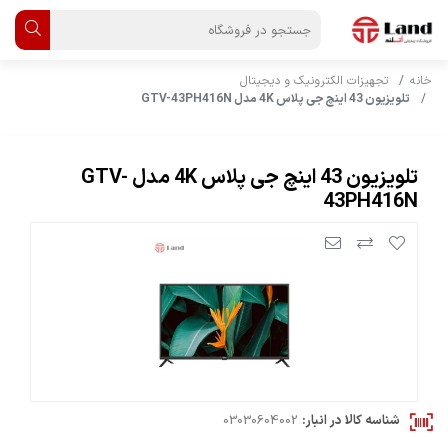
خانه
تجهیزات الکترونیک و دیجیتال
تلویزیون 43 اینچ جی پلاس 4K مدل GTV-43PH416N
تلویزیون 43 اینچ جی پلاس 4K مدل GTV-
43PH416N
شناسه کالا در انبار:
03030604002