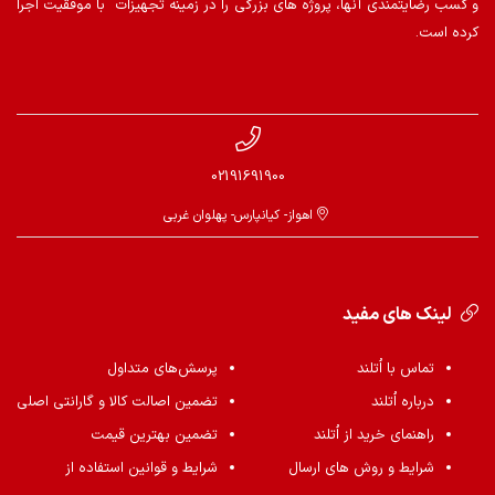
و کسب رضایتمندی آنها، پروژه های بزرگی را در زمینه تجهیزات با موفقیت اجرا
کرده است.
02191691900
اهواز- کیانپارس- پهلوان غربی
لینک های مفید
تماس با اُتلند
پرسش‌های متداول
درباره اُتلند
تضمین اصالت کالا و گارانتی اصلی
راهنمای خرید از اُتلند
تضمین بهترین قیمت
شرایط و روش های ارسال
شرایط و قوانین استفاده از