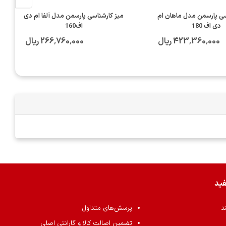
سی پارسمن مدل ماهان ام
میز کارشناسی پارسمن مدل آلفا ام دی
دی اف 180
اف160
423٬360٬000 ریال
266٬760٬000 ریال
فید
ند
پرسش‌های متداول
تضمین اصالت کالا و گارانتی اصلی