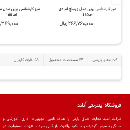
میز کارشناسی برین مدل ورساچ ام دی
میز کارشناسی برین مدل م
اف160
اف 160
266٬760٬000 ریال
415٬369٬000 
نقد و بررسی
مشخصات محصول
نظرات کاربران
فروشگاه اینترنتی اُتلند
شرکت امید تجارت خلاق پارس با هدف تامین تجهیزات اداری، آموزشی و
خانگی تاسیس گردیده و با تکیه برقدرت بازرگانی خود ، تعهد و مسئولیت در