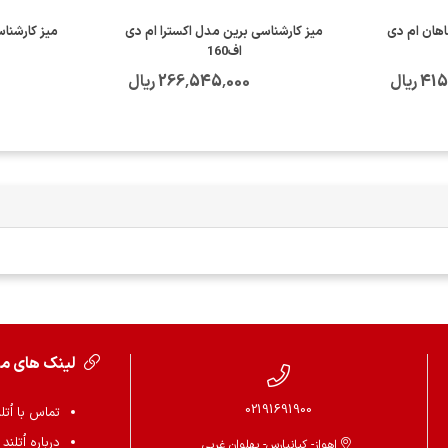
اهان ام دی
میز کارشناسی برین مدل اکسترا ام دی
میز کارشنا
اف160
ریال
266٬545٬000 ریال
لینک های م
02191691900
تماس با اُتل
درباره اُتلند
اهواز- کیانپارس- پهلوان غربی