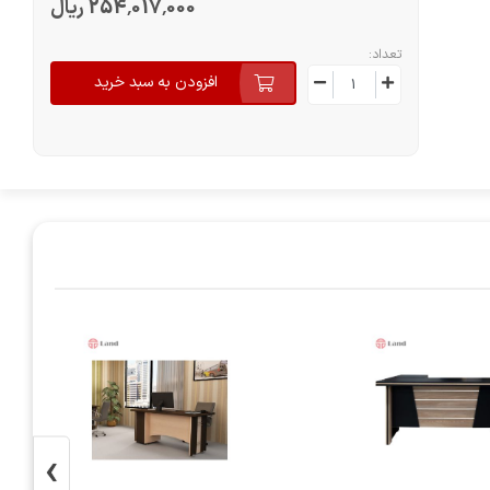
254٬017٬000 ریال
تعداد:
افزودن به سبد خرید
›