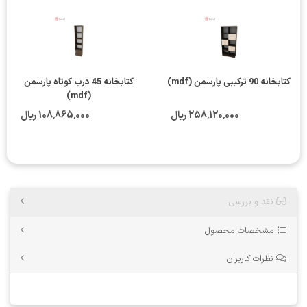
کتابخانه 90 ترکیبی پارسمن (mdf)
کتابخانه 45 درب کوتاه پارسمن
(mdf)
258٬120٬000 ریال
108٬865٬000 ریال
نقد و بررسی
مشخصات محصول
نظرات کاربران