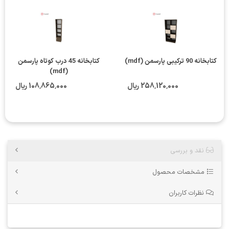
کتابخانه 90 ترکیبی پارسمن (mdf)
کتابخانه 45 درب کوتاه پارسمن
(mdf)
258٬120٬000 ریال
108٬865٬000 ریال
نقد و بررسی
مشخصات محصول
نظرات کاربران