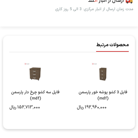
ارسال از انبار
اُت
لند
مدت زمان ارسال از انبار مرکزی: 3 الی 5 روز کاری
محصولات مرتبط
فایل 3 کشو پوشه خور پارسمن
فایل سه کشو چرخ دار پارسمن
(mdf)
(mdf)
192٬960٬000 ریال
152٬713٬000 ریال