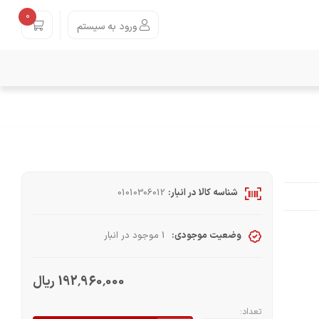
0
ورود به سیستم
شناسه کالا در انبار:
01010306012
وضعیت موجودی:
1 موجود در انبار
192٬960٬000 ریال
تعداد: