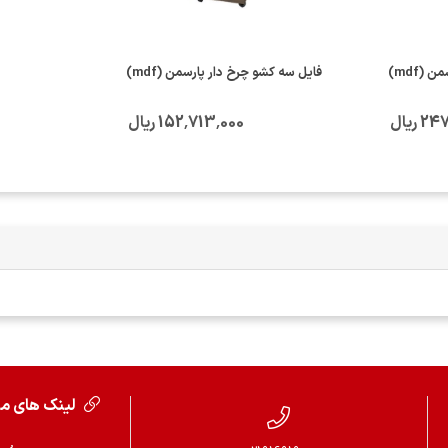
فایل سه کشو چرخ دار پارسمن (mdf)
ریال
152٬713٬000 ریال
لینک های م