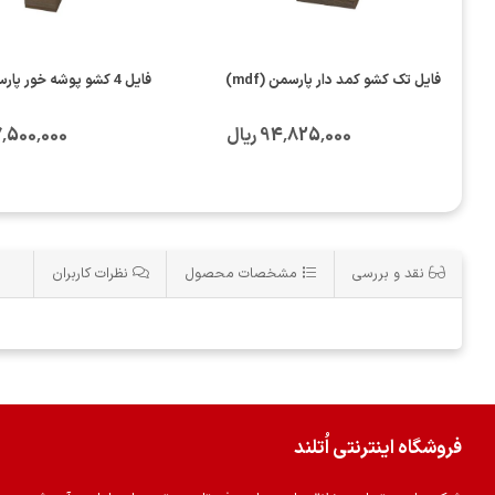
فایل تک کشو کمد دار پارسمن (mdf)
فایل 4 کشو پوشه خور پارسمن (mdf)
94٬825٬000 ریال
247٬500٬000 
نقد و بررسی
مشخصات محصول
نظرات کاربران
فروشگاه اینترنتی اُتلند