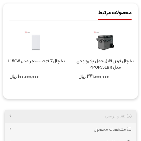
محصولات مرتبط
یخچال فریزر قابل حمل پاورولوجی
یخچال 7 فوت سینجر مدل 1150W
مدل PPOF55LBR
361٬000٬000 ریال
100٬000٬000 ریال
نقد و بررسی
مشخصات محصول