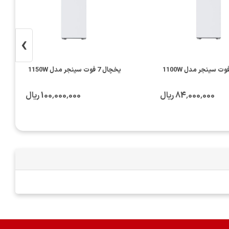
›
یخچال 7 فوت سینجر مدل 1150W
84٬000٬000 ریال
100٬000٬000 ریال