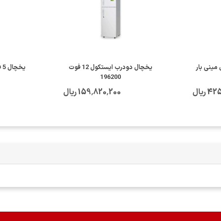
ینی بار
یخچال دودرب ایستکول 12 فوت
یخچال 5 فوت سینجر مدل 1100W
196200
ریال
159٬820٬200 ریال