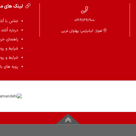
لینک های م
02191691900
تماس با اُتل
درباره اُتلند
اهواز- کیانپارس- پهلوان غربی
راهنمای خرید 
شرایط و رو
شرایط و رو
رویه های باز