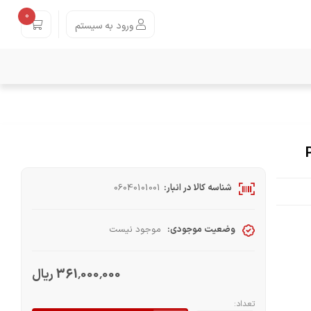
0
ورود به سیستم
شناسه کالا در انبار:
06040101001
وضعیت موجودی:
موجود نیست
361٬000٬000 ریال
تعداد: