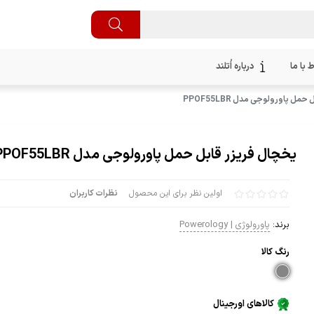
ط با ما
درباره اُتلند
مل پاورولوجی مدل PPOF55LBR
یخچال فریزر قابل حمل پاورولوجی مدل PPOF55LBR
اولین نظر برای این محصول
نظرات کاربران
برند:
پاورولوژی | Powerology
رنگ كالا
کالاهای اورجینال