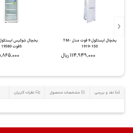
‹
یخچال ایستکول 9 فوت مدل TM-
یخچال شوکیس ایستکول م
1919-150
5فوت 19580
114٬949٬000 ریال
425٬865٬000 
نقد و بررسی
مشخصات محصول
نظرات کاربران