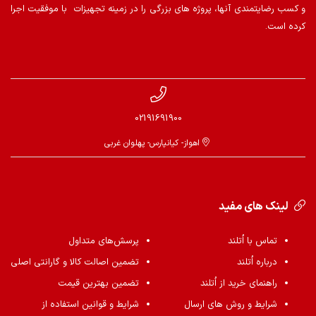
و کسب رضایتمندی آنها، پروژه های بزرگی را در زمینه تجهیزات با موفقیت اجرا
کرده است.
02191691900
اهواز- کیانپارس- پهلوان غربی
لینک های مفید
تماس با اُتلند
پرسش‌های متداول
درباره اُتلند
تضمین اصالت کالا و گارانتی اصلی
راهنمای خرید از اُتلند
تضمین بهترین قیمت
شرایط و روش های ارسال
شرایط و قوانین استفاده از