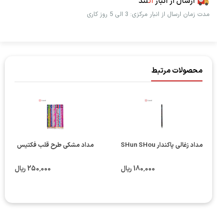
ارسال از انبار
اُت
لند
مدت زمان ارسال از انبار مرکزی: 3 الی 5 روز کاری
محصولات مرتبط
مداد زغالی پاکندار SHun SHou
مداد مشکی طرح قلب فکتیس
180٬000 ریال
250٬000 ریال