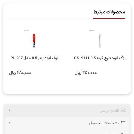
محصولات مرتبط
نوک اتود طرح گربه CS-9111 0.5
نوک اتود پنتر 0.5 مدل PL 207
250٬000 ریال
680٬000 ریال
نقد و بررسی
مشخصات محصول