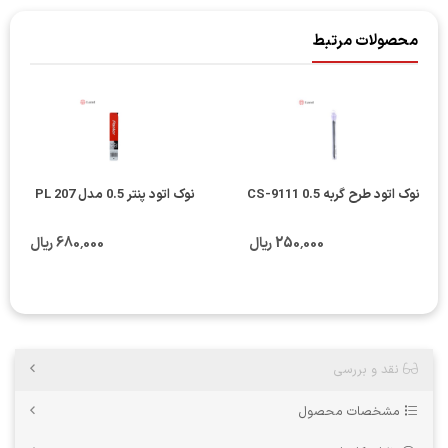
محصولات مرتبط
نوک اتود طرح گربه CS-9111 0.5
نوک اتود پنتر 0.5 مدل PL 207
250٬000 ریال
680٬000 ریال
نقد و بررسی
مشخصات محصول