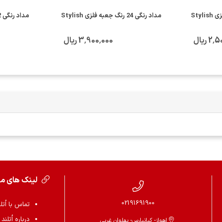
مداد رنگی 24 رنگ جعبه فلزی Stylish
مداد رنگی 12 رنگ استوانه ای فکتیس
 ریال
3٬900٬000 ریال
لینک های م
02191691900
تماس با اُتل
درباره اُتلند
اهواز- کیانپارس- پهلوان غربی