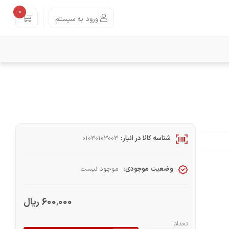
0
ورود به سیستم
شناسه کالا در انبار:
01030103003
وضعیت موجودی:
موجود نیست
600٬000 ریال
تعداد: