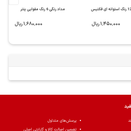
مداد رنگی 6 رنگ مقوایی پنتر
1٬450٬000 ریال
1٬680٬000 ریال
فید
ند
پرسش‌های متداول
تضمین اصالت کالا و گارانتی اصلی