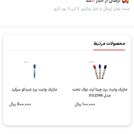
ارسال از انبار
اُت
لند
مدت زمان ارسال از انبار مرکزی: 3 الی 5 روز کاری
محصولات مرتبط
ماژیک وایت برد چیتا آرت نوک تخت
ماژیک وایت برد شیدکو سرگرد
مدل SG2396
100٬000 ریال
500٬000 ریال