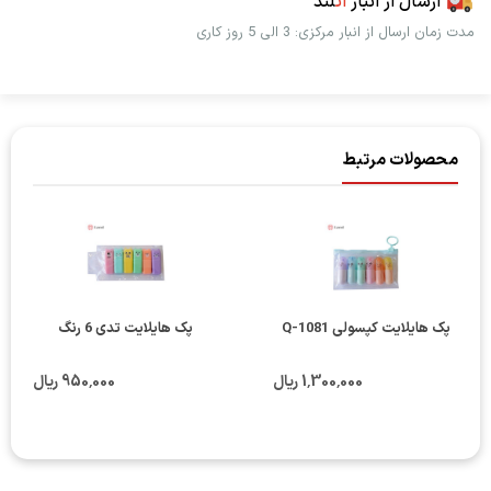
ارسال از انبار
اُت
لند
مدت زمان ارسال از انبار مرکزی: 3 الی 5 روز کاری
محصولات مرتبط
پک هایلایت کپسولی Q-1081
پک هایلایت تدی 6 رنگ
1٬300٬000 ریال
950٬000 ریال