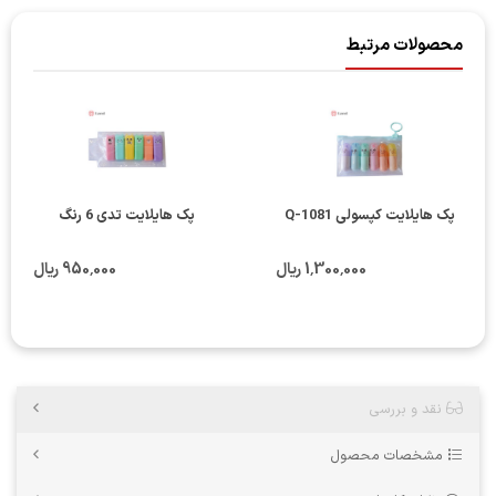
محصولات مرتبط
پک هایلایت کپسولی Q-1081
پک هایلایت تدی 6 رنگ
1٬300٬000 ریال
950٬000 ریال
نقد و بررسی
مشخصات محصول