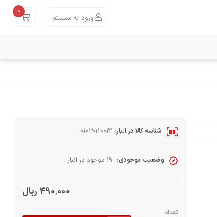
0
ورود به سیستم
شناسه کالا در انبار:
01030110022
وضعیت موجودی:
19 موجود در انبار
490٬000 ریال
تعداد: