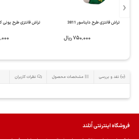
‹
تراش فانتزی طرح دایناسور 3811
تراش فانتزی طرح یونی کورن 
750٬000 ریال
750٬000
نقد و بررسی
مشخصات محصول
نظرات کاربران
فروشگاه اینترنتی اُتلند