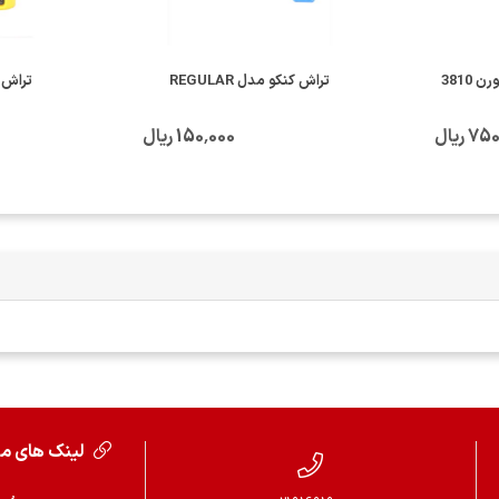
3810
تراش کنکو مدل REGULAR
تراش کن
 ریال
150٬000 ریال
لینک های م