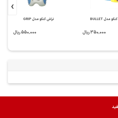
›
کو مدل BULLET
تراش کنکو مدل GRIP
350٬000 ریال
550٬000 ریال
فید