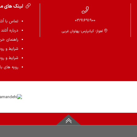
لینک های م
02191691900
تماس با اُتل
درباره اُتلند
اهواز- کیانپارس- پهلوان غربی
راهنمای خرید 
شرایط و رو
شرایط و رو
رویه های باز