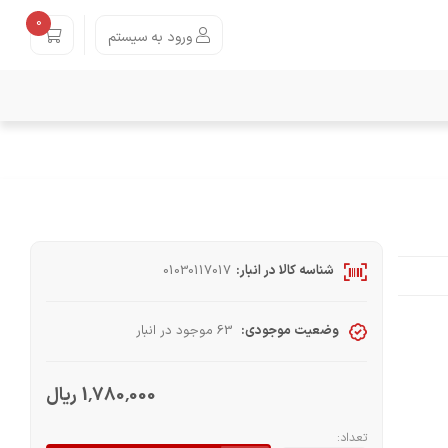
0
ورود به سیستم
شناسه کالا در انبار:
01030117017
وضعیت موجودی:
63 موجود در انبار
1٬780٬000 ریال
تعداد: