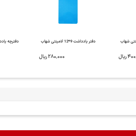
دفتر یادداشت 9*12 لامینتی شهاب
4 ریال
280٬000 ریال