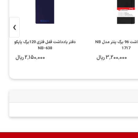
›
دفترچه یادداشت 96 برگ پنتر مدل NB
دفتر یادداشت قفل فلزی 120برگ پاپکو
NB-638
1717
3٬200٬000 ریال
2٬150٬000 ریال