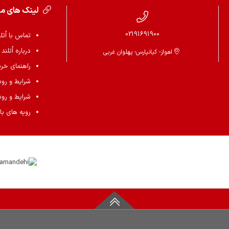
لینک های م
02191691900
تماس با اُتل
درباره اُتلند
اهواز- کیانپارس- پهلوان غربی
راهنمای خرید 
شرایط و رو
شرایط و رو
رویه های باز