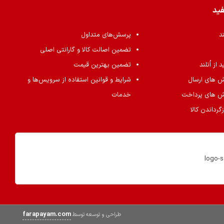
فید
ند
پرسش‌های متداول
تضمین اصالت کالا و گارانتی اصلی
از اُتلند
تضمین بهترین قیمت
ش های ارسال
شرایط و قوانین استفاده از سرویس‌ها و
ش های پرداخت
خدمات
گرداندن کالا
farapayam.com
طراحی و توسعه توسط