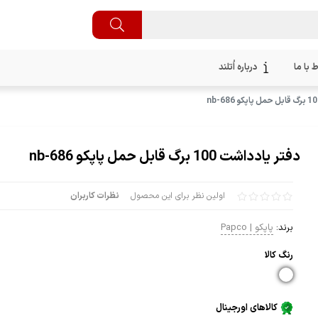
ط با ما
درباره اُتلند
دفتر یادداشت 100 برگ قابل حمل پاپکو nb-686
اولین نظر برای این محصول
نظرات کاربران
برند:
پاپکو | Papco
رنگ كالا
کالاهای اورجینال