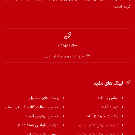
کرده است.
02191691900
اهواز- کیانپارس- پهلوان غربی
لینک های مفید
تماس با اُتلند
پرسش‌های متداول
درباره اُتلند
تضمین اصالت کالا و گارانتی اصلی
راهنمای خرید از اُتلند
تضمین بهترین قیمت
شرایط و روش های ارسال
شرایط و قوانین استفاده از
شرایط و روش های پرداخت
سرویس‌ها و خدمات