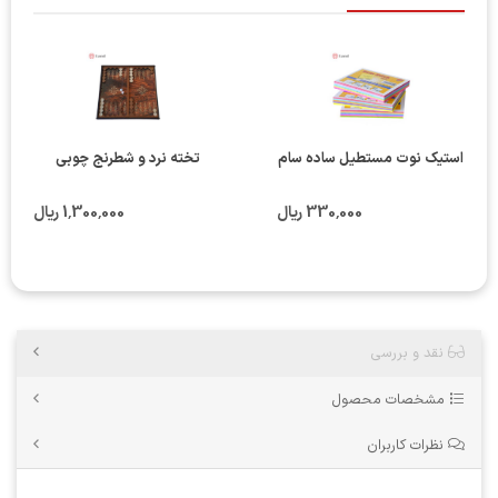
استیک نوت مستطیل ساده سام
تخته نرد و شطرنج چوبی
330٬000 ریال
1٬300٬000 ریال
نقد و بررسی
مشخصات محصول
نظرات کاربران