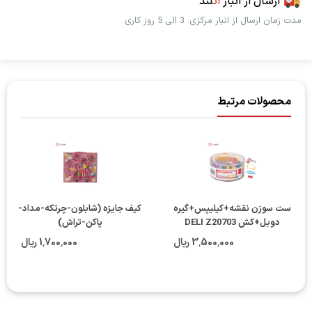
ارسال از انبار
اُت
لند
مدت زمان ارسال از انبار مرکزی: 3 الی 5 روز کاری
محصولات مرتبط
ست سوزن نقشه+کیلیپس+گیره
کیف جایزه (شابلون-چرتکه-مداد-
دوبل+کش DELI Z20703
پاکن-تراش)
3٬500٬000 ریال
1٬700٬000 ریال