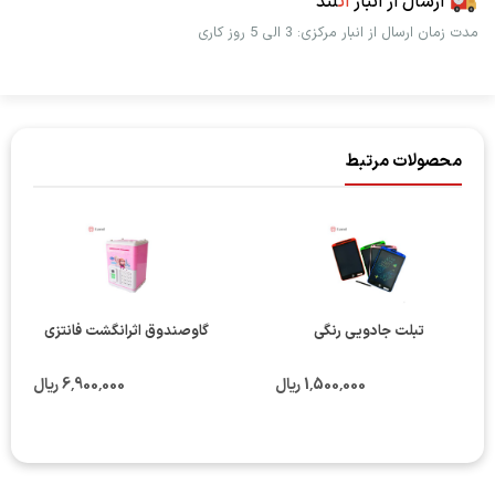
ارسال از انبار
اُت
لند
مدت زمان ارسال از انبار مرکزی: 3 الی 5 روز کاری
محصولات مرتبط
تبلت جادویی رنگی
گاوصندوق اثرانگشت فانتزی
1٬500٬000 ریال
6٬900٬000 ریال