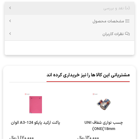
نقد و بررسی
مشخصات محصول
نظرات کاربران
مشتریانی این کالا ها را نیز خریداری کرده اند
چسب نواری شفاف UNI
پاکت ارکید پاپکو A3-124 الوان
ONE(18mm)
120٬000 ریال
1٬170٬000 ریال