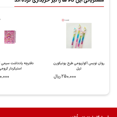
مشتریانی این کالا ها را نیز خریداری کرده اند
روان نویس آکواریومی طرح یونیکورن
دفترچه یادداشت سیمی آ
تپل
استیکردار کرومی
250٬000 ریال
٬150٬000