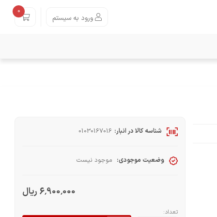
0
ورود به سیستم
شناسه کالا در انبار:
01030167016
وضعیت موجودی:
موجود نیست
6٬900٬000 ریال
تعداد: