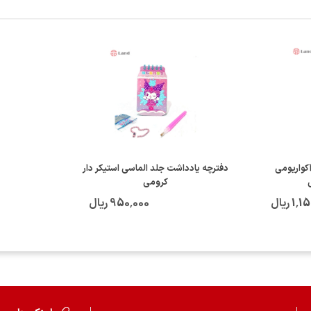
کواریومی
دفترچه یادداشت جلد الماسی استیکر دار
کرومی
1 ریال
950٬000 ریال