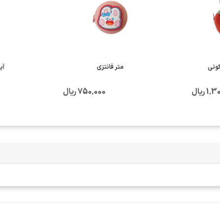
ونی
متر فانتزی
آی
 ریال
750٬000 ریال