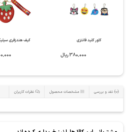
کاور کلید فانتزی
کیف هندزفری سیلیک
380٬000 ریال
1٬300٬000
نقد و بررسی
مشخصات محصول
نظرات کاربران